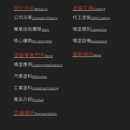
關於邦善
塗裝工廠
About Us
Coating
公司沿革
代工塗裝
Company History
OEM Coating
專業技術團隊
噴塗類別
Team
Categories
核心優勢
噴塗設備
Key Strengths
Equipment
最新資訊
塗裝零售門市
News
Store
噴塗應用
Coating Applications
汽車塗料
Refinishes
工業塗料
Industrial Coating
產品介紹
Product
交通資訊
Transportation