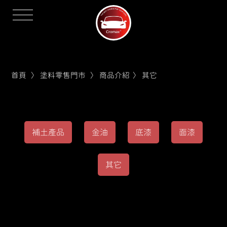
首頁
〉
塗料零售門市
〉
商品介紹
〉
其它
補土產品
金油
底漆
面漆
其它